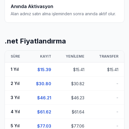
Anında Aktivasyon
Alan adınız satın alma işleminden sonra anında aktif olur.
.net Fiyatlandırma
SÜRE
KAYIT
YENILEME
TRANSFER
1 Yıl
$15.39
$15.41
$15.41
-
2 Yıl
$30.80
$30.82
-
3 Yıl
$46.21
$46.23
-
4 Yıl
$61.62
$61.64
-
5 Yıl
$77.03
$77.06