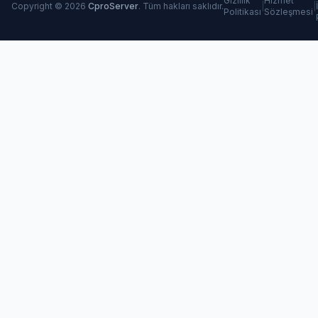
Gizlilik
Hizmet
Copyright © 2026
CproServer
. Tüm hakları saklıdır.
|
|
Politikası
Sözleşmesi