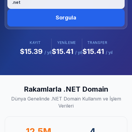
.net
Sorgula
KAYIT
YENILEME
TRANSFER
$15.39
$15.41
$15.41
/ yıl
/ yıl
/ yıl
Rakamlarla .NET Domain
Dünya Genelinde .NET Domain Kullanım ve İşlem
Verileri
12.5M
4.