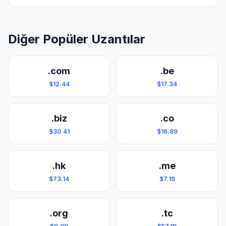
Diğer Popüler Uzantılar
.com
.be
$12.44
$17.34
.biz
.co
$30.41
$16.89
.hk
.me
$73.14
$7.19
.org
.tc