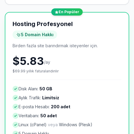
En Popüler
Hosting Profesyonel
5 Domain Hakkı
Birden fazla site barındırmak isteyenler için.
$5.83
/ay
$69.99
yıllık
faturalandırılır
Disk Alanı:
50 GB
Aylık Trafik:
Limitsiz
E-posta Hesabı:
200 adet
Veritabanı:
50 adet
Linux (cPanel)
veya
Windows (Plesk)
5 Domain Hakkı