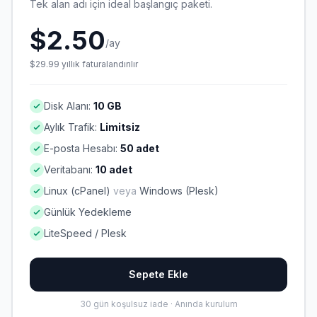
Tek alan adı için ideal başlangıç paketi.
$2.50
/ay
$29.99
yıllık
faturalandırılır
Disk Alanı:
10 GB
Aylık Trafik:
Limitsiz
E-posta Hesabı:
50 adet
Veritabanı:
10 adet
Linux (cPanel)
veya
Windows (Plesk)
Günlük Yedekleme
LiteSpeed / Plesk
Sepete Ekle
30 gün koşulsuz iade · Anında kurulum