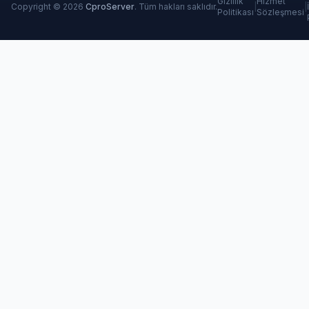
Gizlilik
Hizmet
Copyright © 2026
CproServer
. Tüm hakları saklıdır.
|
|
Politikası
Sözleşmesi