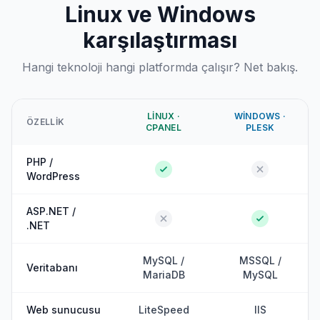
Linux ve Windows
karşılaştırması
Hangi teknoloji hangi platformda çalışır? Net bakış.
LINUX ·
WINDOWS ·
ÖZELLIK
CPANEL
PLESK
PHP /
WordPress
ASP.NET /
.NET
MySQL /
MSSQL /
Veritabanı
MariaDB
MySQL
Web sunucusu
LiteSpeed
IIS