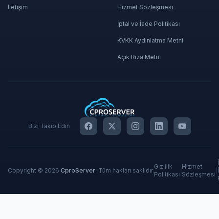
İletişim
Hizmet Sözleşmesi
İptal ve İade Politikası
KVKK Aydınlatma Metni
Açık Rıza Metni
Bizi Takip Edin
Gizlilik
Hizmet
Copyright © 2026
CproServer
. Tüm hakları saklıdır.
|
|
Politikası
Sözleşmesi