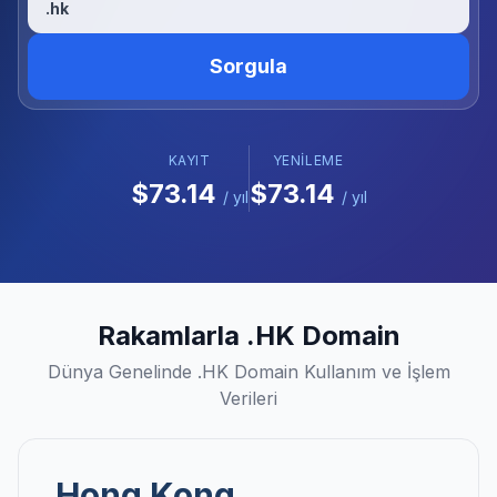
.hk
Sorgula
KAYIT
YENILEME
$73.14
$73.14
/ yıl
/ yıl
Rakamlarla .HK Domain
Dünya Genelinde .HK Domain Kullanım ve İşlem
Verileri
Hong Kong