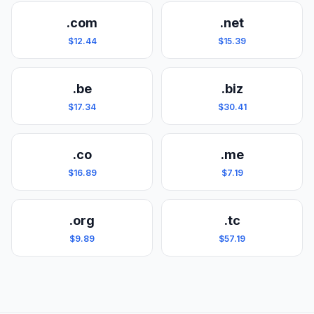
.com
.net
$12.44
$15.39
.be
.biz
$17.34
$30.41
.co
.me
$16.89
$7.19
.org
.tc
$9.89
$57.19