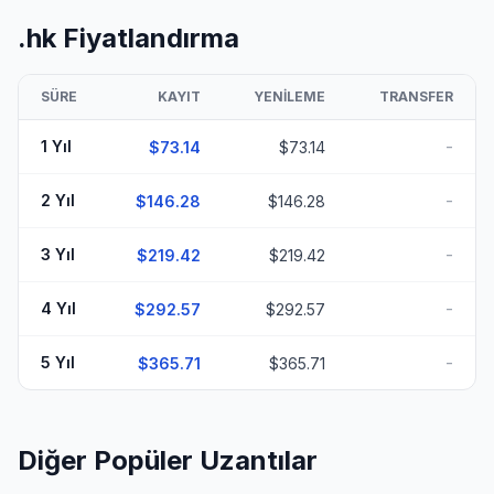
.hk Fiyatlandırma
SÜRE
KAYIT
YENILEME
TRANSFER
-
1 Yıl
$73.14
$73.14
-
2 Yıl
$146.28
$146.28
-
3 Yıl
$219.42
$219.42
-
4 Yıl
$292.57
$292.57
-
5 Yıl
$365.71
$365.71
Diğer Popüler Uzantılar