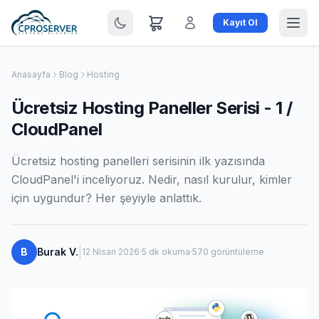
Kayıt Ol
Anasayfa
Blog
Hosting
Ücretsiz Hosting Paneller Serisi - 1 /
CloudPanel
Ücretsiz hosting panelleri serisinin ilk yazısında
CloudPanel'i inceliyoruz. Nedir, nasıl kurulur, kimler
için uygundur? Her şeyiyle anlattık.
|
B
Burak V.
12 Nisan 2026
·
5 dk okuma
·
570 görüntüleme