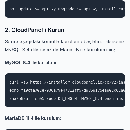
apt update && apt -y upgrade && apt -y install curl 
2. CloudPanel'i Kurun
Sonra aşağıdaki komutla kurulumu başlatın. Dilerseniz
MySQL 8.4 dilerseniz de MariaDB ile kurulum için;
MySQL 8.4 ile kurulum:
curl -sS https://installer.cloudpanel.io/ce/v2/insta
echo "19cfa702e7936a79e47812ff57d9859175ea902c62a68b
sha256sum -c && sudo DB_ENGINE=MYSQL_8.4 bash instal
MariaDB 11.4 ile kurulum: