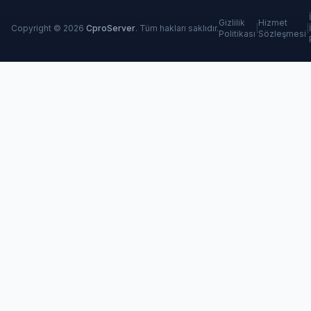
Gizlilik
Hizmet
Copyright © 2026
CproServer
. Tüm hakları saklıdır.
|
|
Politikası
Sözleşmesi