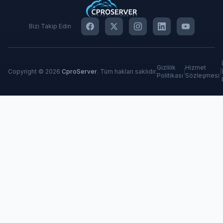
Bizi Takip Edin
Gizlilik
Hizmet
Copyright © 2026
CproServer
. Tüm hakları saklıdır.
|
|
Politikası
Sözleşmesi