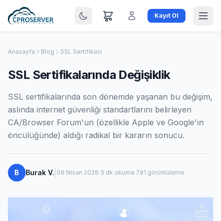
Kayıt Ol
Anasayfa
Blog
SSL Sertifikası
SSL Sertifikalarında Değişiklik
SSL sertifikalarında son dönemde yaşanan bu değişim,
aslında internet güvenliği standartlarını belirleyen
CA/Browser Forum'un (özellikle Apple ve Google'ın
öncülüğünde) aldığı radikal bir kararın sonucu.
|
B
Burak V.
09 Nisan 2026
·
3 dk okuma
·
781 görüntüleme